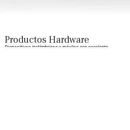
Productos Hardware
Dispositivos inalámbricos y móviles con excelente
usabilidad para monitorización multimodal.
Water-based EEG
Dry-EEG
Textile-EEG
Bioseñales
Eye-Tracking