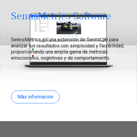
SennsMetrics Software
SennsMetrics es una extensión de SennsLab para
analizar tus resultados con simplicidad y flexibilidad,
proporcionando una amplia gama de métricas
emocionales, cognitivas y de comportamiento.
Más información