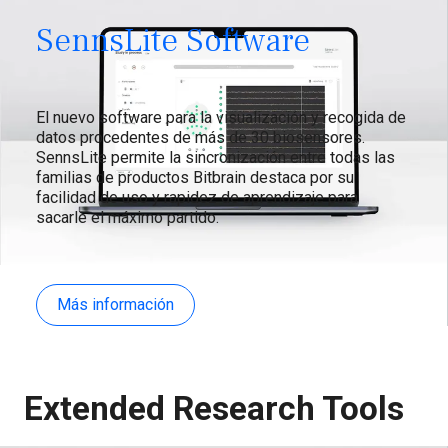
SennsLite Software
El nuevo software para la visualización y recogida de
datos procedentes de más de 30 biosensores.
SennsLite permite la sincronización entre todas las
familias de productos Bitbrain destaca por su
facilidad de uso y rapidez de aprendizaje para
sacarle el máximo partido.
Más información
Extended Research Tools