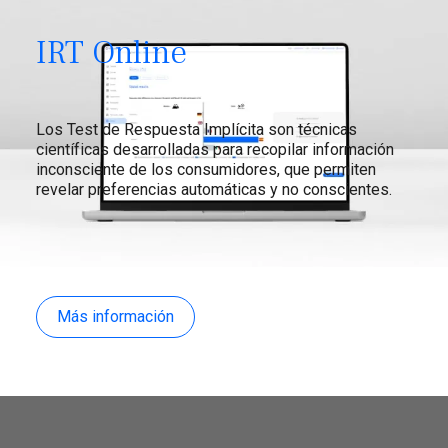
IRT Online
Los Test de Respuesta Implícita son técnicas
científicas desarrolladas para recopilar información
inconsciente de los consumidores, que permiten
revelar preferencias automáticas y no conscientes.
Más información