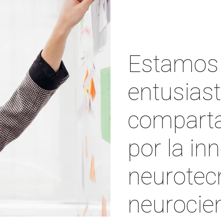
Estamos
entusiast
comparta
por la in
neurotecn
neurocien