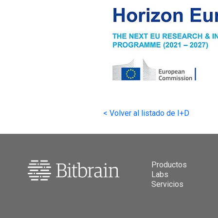
<
Volver al listado de I+D
Productos
Labs
Servicios