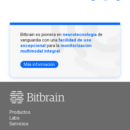
Bitbrain es pionera en
neurotecnología
de
vanguardia con una
facilidad de uso
excepcional
para la
monitorización
multimodal integral
.
Más información
Productos
Labs
Servicios