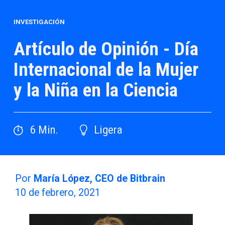
INVESTIGACIÓN
Artículo de Opinión - Día
Internacional de la Mujer
y la Niña en la Ciencia
6
Min.
Ligera
Por
María López, CEO de Bitbrain
10 de febrero, 2021