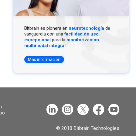
Bitbrain es pionera en
neurotecnología
de
vanguardia con una
facilidad de uso
excepcional
para la
monitorización
multimodal integral
.
Más información
n
ipo
© 2018 Bitbrain Technologies