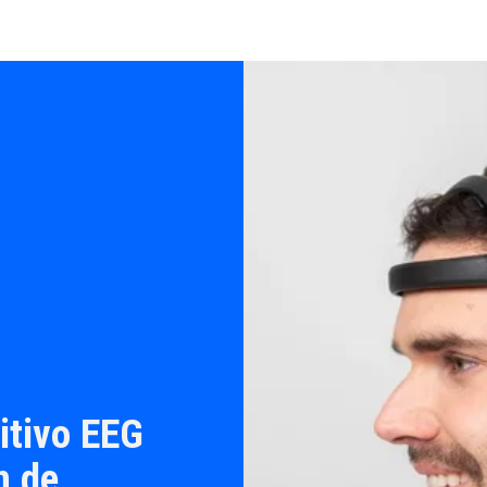
itivo EEG
n de