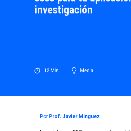
investigación
12
Min.
Media
Por
Prof. Javier Minguez