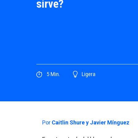
sirve?
5
Min.
Ligera
Por
Caitlin Shure y Javier Mínguez