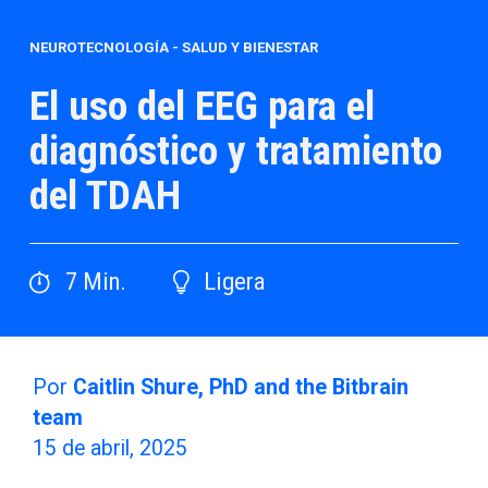
NEUROTECNOLOGÍA
-
SALUD Y BIENESTAR
El uso del EEG para el
diagnóstico y tratamiento
del TDAH
7
Min.
Ligera
Por
Caitlin Shure, PhD and the Bitbrain
team
15 de abril, 2025