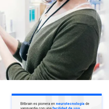
Bitbrain es pionera en
neurotecnología
de
vanguardia con una
facilidad de uso