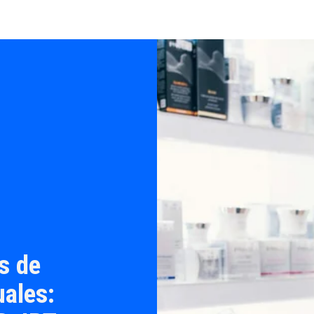
s de
ales: