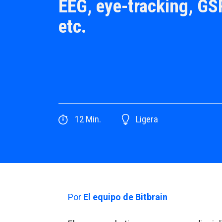
EEG, eye-tracking, GSR
etc.
12
Min.
Ligera
Por
El equipo de Bitbrain