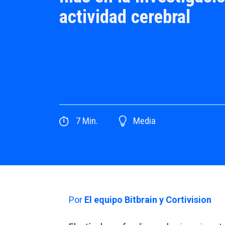
actividad cerebral
7
Min.
Media
Por
El equipo Bitbrain y Cortivision