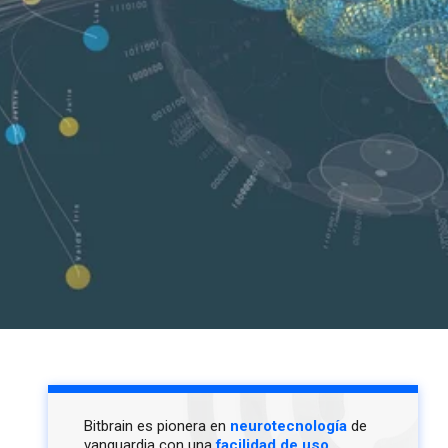
Bitbrain es pionera en
neurotecnología
de
vanguardia con una
facilidad de uso